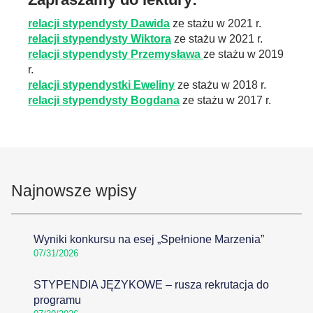
relacji stypendysty Dawida
ze stażu w 2021 r.
relacji stypendysty Wiktora
ze stażu w 2021 r.
relacji stypendysty Przemysława
ze stażu w 2019
r.
relacji stypendystki Eweliny
ze stażu w 2018 r.
relacji stypendysty Bogdana
ze stażu w 2017 r.
Najnowsze wpisy
Wyniki konkursu na esej „Spełnione Marzenia”
07/31/2026
STYPENDIA JĘZYKOWE – rusza rekrutacja do
programu