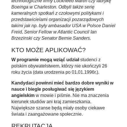
technologiczne firmy Lockheed Martin czy fabrykę
Boeinga w Charleston. Odbyli także serię
kameralnych spotkań z czołowymi politykami i
przedstawicielami organizacji pozarządowych
takimi jak np. były ambasador USA w Polsce Daniel
Freid, Senior Fellow w Atlantic Council Ian
Brzezinski czy Senator Bernie Sanders.
KTO MOŻE APLIKOWAĆ?
W programie mogą wziąć udział
studenci z
polskim obywatelstwem, którzy nie ukończyli 26
roku życia (data urodzenia po 01.01.1996r.).
Kandydaci powinni mieć bardzo dobre wyniki w
nauce i biegle posługiwać się językiem
angielskim
w mowie i piśmie. Nie ma znaczenia
kierunek studiów ani kraj zamieszkania.
Największe szanse będą miały osoby ciekawe
świata i zaangażowane społecznie.
REKRUTACJA