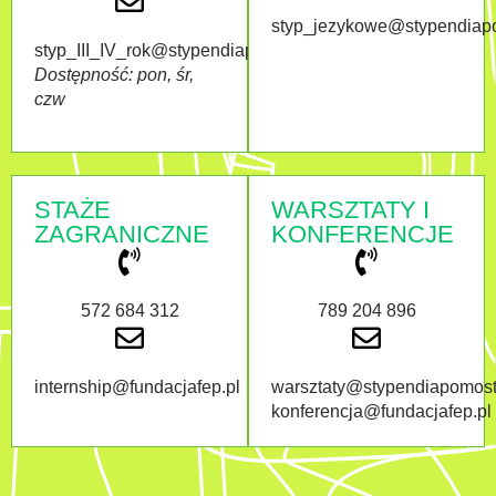
styp_jezykowe@stypendiap
styp_III_IV_rok@stypendiapomostowe.pl
Dostępność: pon, śr,
czw
STAŻE
WARSZTATY I
ZAGRANICZNE
KONFERENCJE
572 684 312
789 204 896
internship@fundacjafep.pl
warsztaty@stypendiapomost
konferencja@fundacjafep.pl