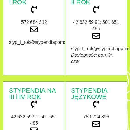
I ROK
II ROK
572 684 312
42 632 59 91; 501 651
485
styp_I_rok@stypendiapomostowe.pl
styp_II_rok@stypendiapomo
Dostępność: pon, śr,
czw
STYPENDIA NA
STYPENDIA
III i IV ROK
JĘZYKOWE
42 632 59 91; 501 651
789 204 896
485