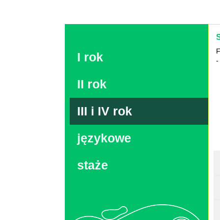
F
I rok
-
II rok
III i IV rok
językowe
staże