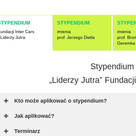
STYPENDIUM
STYPENDIUM
STYPE
undacji Inter Cars
imienia
imienia
 Liderzy Jutra
prof. Jerzego Dietla
prof. Bro
Geremka
Stypendium
„Liderzy Jutra” Fundacji
Kto może aplikować o stypendium?
Jak aplikować?
Terminarz