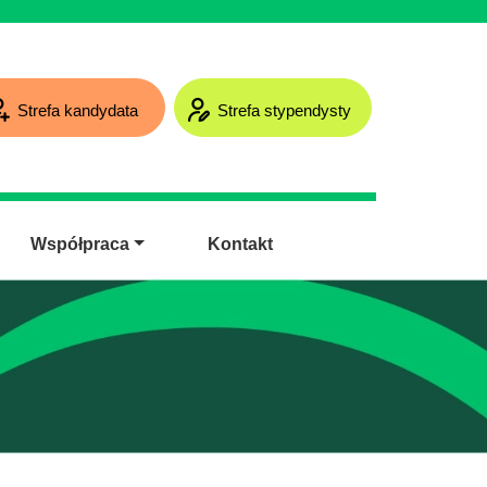
Strefa kandydata
Strefa stypendysty
Współpraca
Kontakt