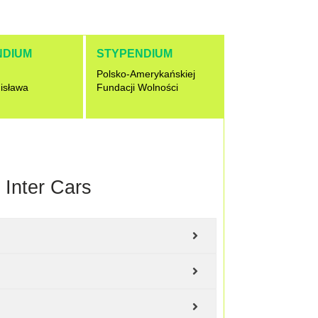
NDIUM
STYPENDIUM
Polsko-Amerykańskiej
nisława
Fundacji Wolności
 Inter Cars