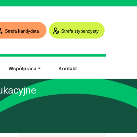
Strefa kandydata
Strefa stypendysty
Współpraca
Kontakt
ukacyjne