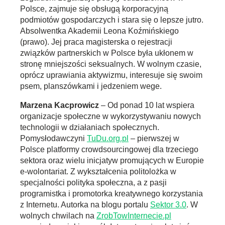
Polsce, zajmuje się obsługą korporacyjną
podmiotów gospodarczych i stara się o lepsze jutro.
Absolwentka Akademii Leona Koźmińskiego
(prawo). Jej praca magisterska o rejestracji
związków partnerskich w Polsce była ukłonem w
stronę mniejszości seksualnych. W wolnym czasie,
oprócz uprawiania aktywizmu, interesuje się swoim
psem, planszówkami i jedzeniem wege.
Marzena Kacprowicz
– Od ponad 10 lat wspiera
organizacje społeczne w wykorzystywaniu nowych
technologii w działaniach społecznych.
Pomysłodawczyni
TuDu.org.pl
– pierwszej w
Polsce platformy crowdsourcingowej dla trzeciego
sektora oraz wielu inicjatyw promujących w Europie
e-wolontariat. Z wykształcenia politolożka w
specjalności polityka społeczna, a z pasji
programistka i promotorka kreatywnego korzystania
z Internetu. Autorka na blogu portalu
Sektor 3.0
. W
wolnych chwilach na
ZrobTowInternecie.pl