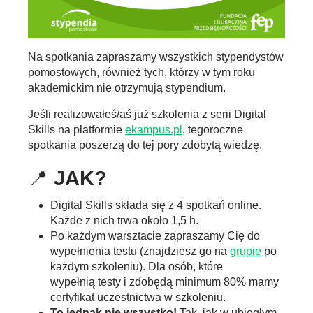
Na spotkania zapraszamy wszystkich stypendystów
pomostowych, również tych, którzy w tym roku
akademickim nie otrzymują stypendium.
Jeśli realizowałeś/aś już szkolenia z serii Digital
Skills na platformie
ekampus.pl
, tegoroczne
spotkania poszerzą do tej pory zdobytą wiedzę.
📍
JAK?
Digital Skills składa się z 4 spotkań online.
Każde z nich trwa około 1,5 h.
Po każdym warsztacie zapraszamy Cię do
wypełnienia testu (znajdziesz go na
grupie
po
każdym szkoleniu). Dla osób, które
wypełnią testy i zdobędą minimum 80% mamy
certyfikat uczestnictwa w szkoleniu.
To jednak nie wszystko!
Tak, jak w ubiegłym