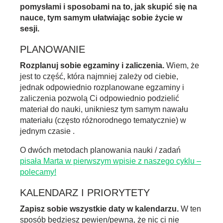
pomysłami i sposobami na to, jak skupić się na
nauce, tym samym ułatwiając sobie życie w
sesji.
PLANOWANIE
Rozplanuj sobie egzaminy i zaliczenia.
Wiem, że
jest to część, która najmniej zależy od ciebie,
jednak odpowiednio rozplanowane egzaminy i
zaliczenia pozwolą Ci odpowiednio podzielić
materiał do nauki, unikniesz tym samym nawału
materiału (często różnorodnego tematycznie) w
jednym czasie .
O dwóch metodach planowania nauki / zadań
pisała Marta w pierwszym wpisie z naszego cyklu –
polecamy!
KALENDARZ I PRIORYTETY
Zapisz sobie wszystkie daty w kalendarzu.
W ten
sposób będziesz pewien/pewna, że nic ci nie