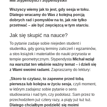
Mili Stypendyści i Stypendystki!
Wszyscy wiemy jak to jest, gdy sesja w toku.
Dlatego wracamy do Was z kolejną porcją
dobrych rad i pomysłów na to, jak nie tylko
przetrwać – ale być zwycięzcą w tym starciu
.
Jak się skupić na nauce?
To pytanie zadaje sobie niejeden student i
studentka, gdy gonią terminy zaliczeń i egzaminów,
a stos książek i materiałów do nauki przyrasta w
tempie geometrycznym. Stypendysta
Michał wziął
na warsztat
ten właśnie ważny temat – i dzieli się
z Wami swoimi radami.
Zapraszamy do lektury:
„
Skoro to czytasz, to zapewne przed tobą
pierwsza lub kolejna w życiu sesja
, czyli moment,
w którym zadajesz sobie pytanie o sens
studiowania i nad tym, czy podołasz. Sam przez to
przechodziłem już cztery razy, a piąty już tuż tuż.
Dlatego chciałbym podzielić się moimi