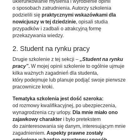
ukierunkowanie myślenia i wyrobienie opinii
o sposobach zatrudnienia. Autorzy szkolenia
podzielili się
praktycznymi wskazówkami dla
nowicjuszy w tej dziedzinie
, opisali studia
przypadków i zadbali o atrakcyjną formę
przekazywania wiedzy.
2. Student na rynku pracy
Drugie szkolenie z tej sekcji –
„Student na rynku
pracy”
.
W mojej opinii szkolenie to ogólnie ujmuje
kilka ważnych zagadnień dla studenta,
który podejmuje lub planuje podjąć swoje pierwsze
pracownicze kroki.
Tematyka szkolenia jest dość szeroka:
od rozmowy kwalifikacyjnej, po ubezpieczenia,
wynagrodzenia czy urlopy.
Dla mnie miało ono
zajawkowy charakter
i było pretekstem
do zainteresowania się danym, interesującym mnie
zagadnieniem.
Aspekty prawne zostały
omówione w bardzo przystępny sposób.