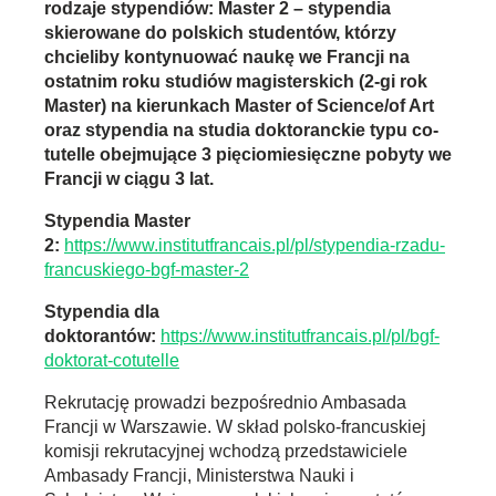
rodzaje stypendiów: Master 2 – stypendia
skierowane do polskich studentów, którzy
chcieliby kontynuować naukę we Francji na
ostatnim roku studiów magisterskich (2-gi rok
Master) na kierunkach Master of Science/of Art
oraz stypendia na studia doktoranckie typu co-
tutelle obejmujące 3 pięciomiesięczne pobyty we
Francji w ciągu 3 lat.
Stypendia Master
2:
https://www.institutfrancais.pl/pl/stypendia-rzadu-
francuskiego-bgf-master-2
Stypendia dla
doktorantów:
https://www.institutfrancais.pl/pl/bgf-
doktorat-cotutelle
Rekrutację prowadzi bezpośrednio Ambasada
Francji w Warszawie. W skład polsko-francuskiej
komisji rekrutacyjnej wchodzą przedstawiciele
Ambasady Francji, Ministerstwa Nauki i