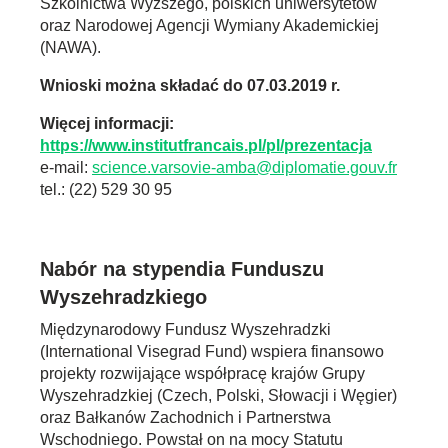
Szkolnictwa Wyższego, polskich uniwersytetów
oraz Narodowej Agencji Wymiany Akademickiej
(NAWA).
Wnioski można składać do 07.03.2019 r.
Więcej informacji:
https://www.institutfrancais.pl/pl/prezentacja
e-mail:
science.varsovie-amba@diplomatie.gouv.fr
tel.: (22) 529 30 95
Nabór na stypendia Funduszu
Wyszehradzkiego
Międzynarodowy Fundusz Wyszehradzki
(International Visegrad Fund) wspiera finansowo
projekty rozwijające współpracę krajów Grupy
Wyszehradzkiej (Czech, Polski, Słowacji i Węgier)
oraz Bałkanów Zachodnich i Partnerstwa
Wschodniego. Powstał on na mocy Statutu