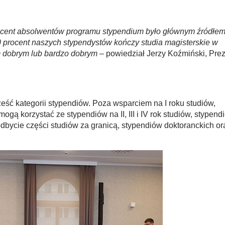
rocent absolwentów programu stypendium było głównym źródłe
0 procent naszych stypendystów kończy studia magisterskie w
em dobrym lub bardzo dobrym
– powiedział Jerzy Koźmiński, Pre
ść kategorii stypendiów. Poza wsparciem na I roku studiów,
gą korzystać ze stypendiów na II, III i IV rok studiów, stypend
bycie części studiów za granicą, stypendiów doktoranckich or