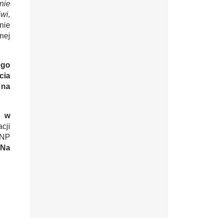
nie
wi,
nie
nej
ego
cia
 na
h w
cji
BNP
Na