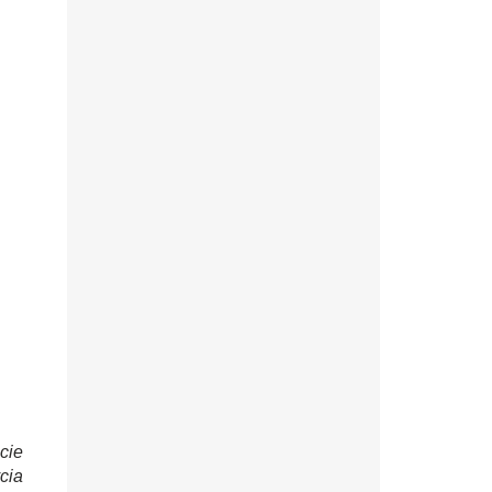
cie
cia