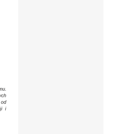
mu.
ych
 od
i i