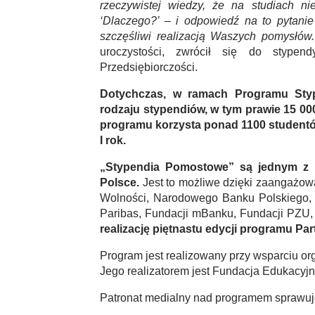
rzeczywistej wiedzy, że na studiach ni
‘Dlaczego?’ – i odpowiedź na to pytanie 
szczęśliwi realizacją Waszych pomysłów
uroczystości, zwrócił się do stypen
Przedsiębiorczości.
Dotychczas, w ramach Programu Sty
rodzaju stypendiów, w tym prawie 15 00
programu korzysta ponad 1100 studentó
I rok.
„Stypendia Pomostowe” są jednym z 
Polsce.
Jest to możliwe dzięki zaangażow
Wolności, Narodowego Banku Polskiego,
Paribas, Fundacji mBanku, Fundacji PZU, 
realizację piętnastu edycji programu Par
Program jest realizowany przy wsparciu o
Jego realizatorem jest Fundacja Edukacyjn
Patronat medialny nad programem sprawuj