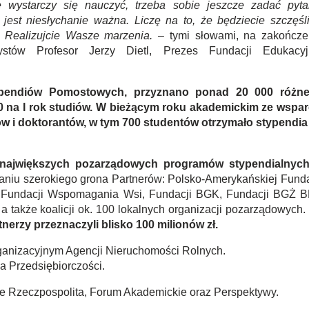
e wystarczy się nauczyć, trzeba sobie jeszcze zadać pyta
jest niesłychanie ważna. Liczę na to, że będziecie szczęśli
. Realizujcie Wasze marzenia.
– tymi słowami, na zakończe
dystów Profesor Jerzy Dietl, Prezes Fundacji Edukacyj
pendiów Pomostowych, przyznano ponad 20 000 różn
0 na I rok studiów. W bieżącym roku akademickim ze wspar
w i doktorantów, w tym 700 studentów otrzymało stypendia
największych pozarządowych programów stypendialnyc
aniu szerokiego grona Partnerów: Polsko-Amerykańskiej Funda
 Fundacji Wspomagania Wsi, Fundacji BGK, Fundacji BGŻ 
a także koalicji ok. 100 lokalnych organizacji pozarządowych.
tnerzy przeznaczyli blisko 100 milionów zł.
rganizacyjnym Agencji Nieruchomości Rolnych.
a Przedsiębiorczości.
e Rzeczpospolita, Forum Akademickie oraz Perspektywy.