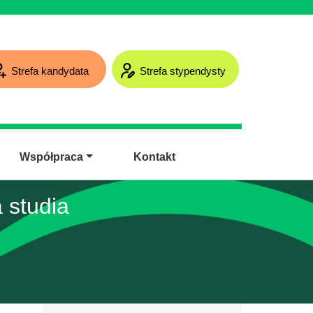
Strefa kandydata
Strefa stypendysty
Współpraca
Kontakt
 studia