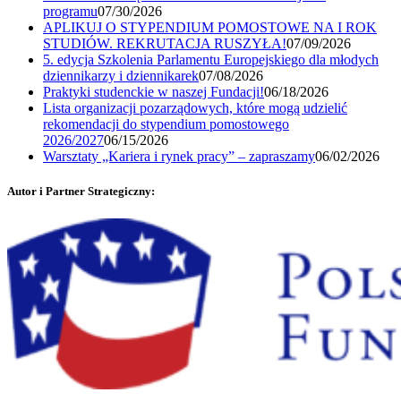
programu
07/30/2026
APLIKUJ O STYPENDIUM POMOSTOWE NA I ROK
STUDIÓW. REKRUTACJA RUSZYŁA!
07/09/2026
5. edycja Szkolenia Parlamentu Europejskiego dla młodych
dziennikarzy i dziennikarek
07/08/2026
Praktyki studenckie w naszej Fundacji!
06/18/2026
Lista organizacji pozarządowych, które mogą udzielić
rekomendacji do stypendium pomostowego
2026/2027
06/15/2026
Warsztaty „Kariera i rynek pracy” – zapraszamy
06/02/2026
Autor i Partner Strategiczny: