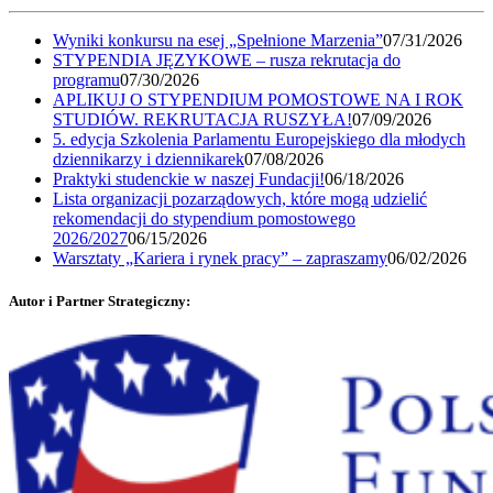
Wyniki konkursu na esej „Spełnione Marzenia”
07/31/2026
STYPENDIA JĘZYKOWE – rusza rekrutacja do
programu
07/30/2026
APLIKUJ O STYPENDIUM POMOSTOWE NA I ROK
STUDIÓW. REKRUTACJA RUSZYŁA!
07/09/2026
5. edycja Szkolenia Parlamentu Europejskiego dla młodych
dziennikarzy i dziennikarek
07/08/2026
Praktyki studenckie w naszej Fundacji!
06/18/2026
Lista organizacji pozarządowych, które mogą udzielić
rekomendacji do stypendium pomostowego
2026/2027
06/15/2026
Warsztaty „Kariera i rynek pracy” – zapraszamy
06/02/2026
Autor i Partner Strategiczny: