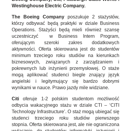
Westinghouse Electric Company.
The Boeing Company
poszukuje 2 stażystów,
którzy odbywać będą praktyki w dziale Business
Operations. Stażyści będą mieli również szansę
uczestniczyć w Business Intern Program,
oferującym szeroki zakres dodatkowych
aktywności. Oferta skierowana jest do studentów
minimum trzeciego roku studiów na kierunkach
biznesowych, związanych z zarządzaniem i
pokrewnych lub inżynierii przemysłowej. O staże
mogą aplikować studenci biegle znający język
angielski i legitymujący się bardzo dobrymi
wynikami w nauce. Prawo jazdy mile widziane.
Citi
oferuje 1-2 polskim studentom możliwość
odbycia wakacyjnego stażu w dziale CTI – ‘CITI
Technology Infrastructure’. O staż mogą ubiegać się
studenci trzeciego roku studiów pierwszego
stopnia. Oferta skierowana jest, ale nie ograniczona
wyłącznie, do studentów informatyki, inżynierii i