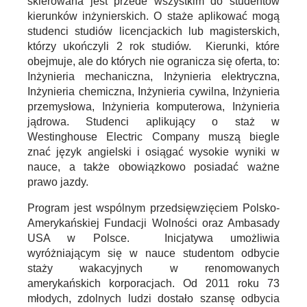
skierowana jest przede wszystkim do studentów
kierunków inżynierskich. O staże aplikować mogą
studenci studiów licencjackich lub magisterskich,
którzy ukończyli 2 rok studiów. Kierunki, które
obejmuje, ale do których nie ogranicza się oferta, to:
Inżynieria mechaniczna, Inżynieria elektryczna,
Inżynieria chemiczna, Inżynieria cywilna, Inżynieria
przemysłowa, Inżynieria komputerowa, Inżynieria
jądrowa. Studenci aplikujący o staż w
Westinghouse Electric Company muszą biegle
znać język angielski i osiągać wysokie wyniki w
nauce, a także obowiązkowo posiadać ważne
prawo jazdy.
Program jest wspólnym przedsięwzięciem Polsko-
Amerykańskiej Fundacji Wolności oraz Ambasady
USA w Polsce. Inicjatywa umożliwia
wyróżniającym się w nauce studentom odbycie
staży wakacyjnych w renomowanych
amerykańskich korporacjach. Od 2011 roku 73
młodych, zdolnych ludzi dostało szansę odbycia