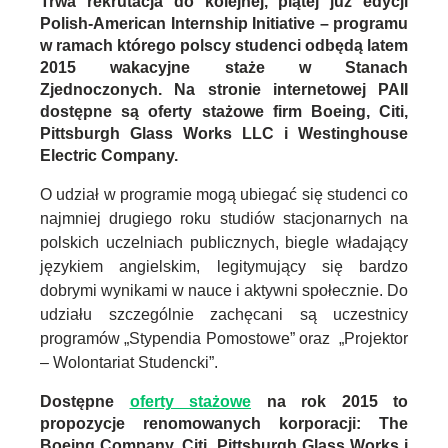
Trwa rekrutacja do kolejnej, piątej już edycji
Polish-American Internship Initiative – programu
w ramach którego polscy studenci odbędą latem
2015 wakacyjne staże w Stanach
Zjednoczonych. Na stronie internetowej PAII
dostępne są oferty stażowe firm Boeing, Citi,
Pittsburgh Glass Works LLC i Westinghouse
Electric Company.
O udział w programie mogą ubiegać się studenci co
najmniej drugiego roku studiów stacjonarnych na
polskich uczelniach publicznych, biegle władający
językiem angielskim, legitymujący się bardzo
dobrymi wynikami w nauce i aktywni społecznie. Do
udziału szczególnie zachęcani są uczestnicy
programów „Stypendia Pomostowe” oraz „Projektor
– Wolontariat Studencki”.
Dostępne
oferty stażowe
na rok 2015 to
propozycje renomowanych korporacji: The
Boeing Company, Citi, Pittsburgh Glass Works i