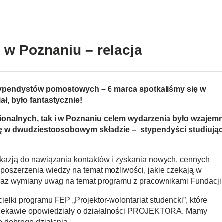
 w Poznaniu – relacja
stypendystów pomostowych – 6 marca spotkaliśmy się w
ł, było fantastycznie!
gionalnych, tak i w Poznaniu celem wydarzenia było wzajem
 się w dwudziestoosobowym składzie – stypendyści studiują
okazją do nawiązania kontaktów i zyskania nowych, cennych
 poszerzenia wiedzy na temat możliwości, jakie czekają w
 oraz wymiany uwag na temat programu z pracownikami Fundacji
ielki programu FEP „Projektor-wolontariat studencki”, które
o ciekawie opowiedziały o działalności PROJEKTORA. Mamy
o dobrego działania.