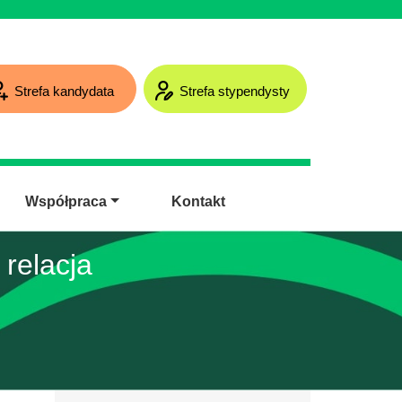
Strefa kandydata
Strefa stypendysty
Współpraca
Kontakt
relacja