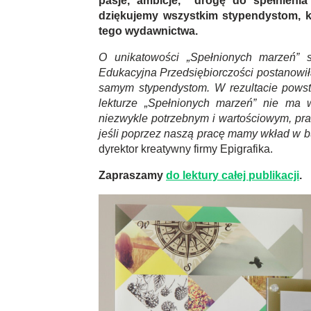
pasje, ambicje, drogę do spełnienia 
dziękujemy wszystkim stypendystom, kt
tego wydawnictwa.
O unikatowości „Spełnionych marzeń” s
Edukacyjna Przedsiębiorczości postanowi
samym stypendystom. W rezultacie powsta
lekturze „Spełnionych marzeń” nie ma 
niezwykle potrzebnym i wartościowym, pr
jeśli poprzez naszą pracę mamy wkład w b
dyrektor kreatywny firmy Epigrafika.
Zapraszamy
do lektury całej publikacji
.