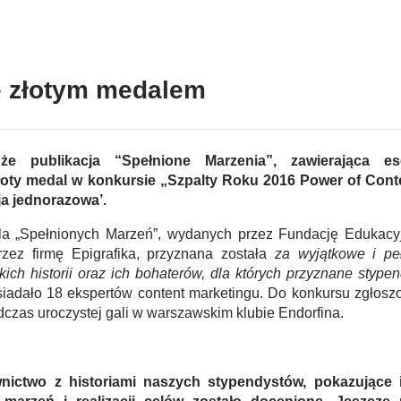
e złotym medalem
e publikacja “Spełnione Marzenia”, zawierająca es
oty medal w konkursie „Szpalty Roku 2016 Power of Cont
ja jednorazowa’.
dla „Spełnionych Marzeń”, wydanych przez Fundację Edukacy
rzez firmę Epigrafika, przyznana została
za wyjątkowe i pe
ch historii oraz ich bohaterów, dla których przyznane stypen
siadało 18 ekspertów content marketingu. Do konkursu zgłosz
czas uroczystej gali w warszawskim klubie Endorfina.
nictwo z historiami naszych stypendystów, pokazujące 