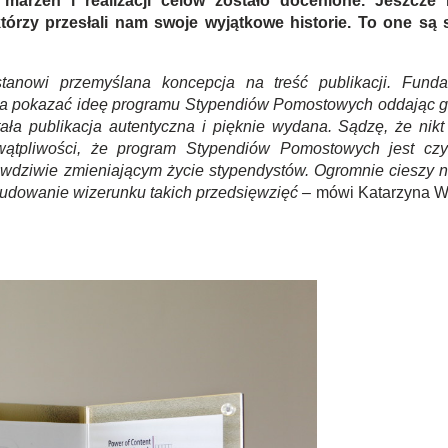
marzeń i realizacji celów zostało docenione. Jeszcze 
órzy przesłali nam swoje wyjątkowe historie. To one są s
tanowi przemyślana koncepcja na treść publikacji. Funda
ła pokazać ideę programu Stypendiów Pomostowych oddając g
ła publikacja autentyczna i pięknie wydana. Sądzę, że nikt
wątpliwości, że program Stypendiów Pomostowych jest cz
awdziwie zmieniającym życie stypendystów. Ogromnie cieszy n
udowanie wizerunku takich przedsięwzięć –
mówi Katarzyna Wi