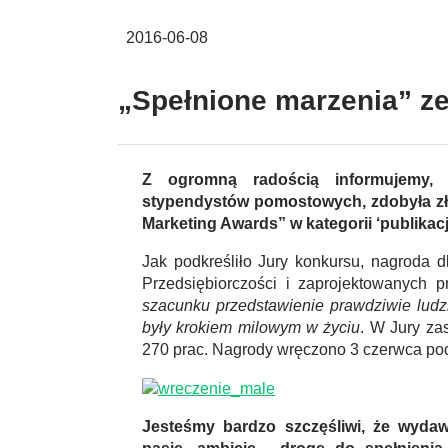
2016-06-08
„Spełnione marzenia” z
Z ogromną radością informujemy, ż
stypendystów pomostowych, zdobyła zł
Marketing Awards” w kategorii ‘publikac
Jak podkreśliło Jury konkursu, nagroda 
Przedsiębiorczości i zaprojektowanych p
szacunku przedstawienie prawdziwie ludzki
były krokiem milowym w życiu
. W Jury za
270 prac. Nagrody wręczono 3 czerwca pod
Jesteśmy bardzo szczęśliwi, że wydaw