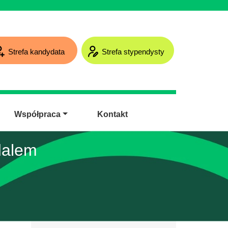
Strefa kandydata
Strefa stypendysty
Współpraca
Kontakt
dalem