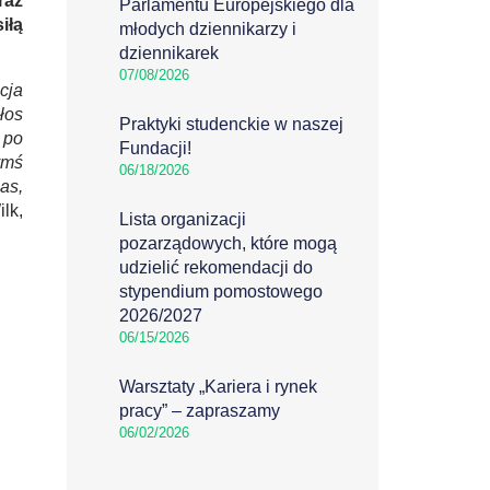
raz
Parlamentu Europejskiego dla
iłą
młodych dziennikarzy i
dziennikarek
07/08/2026
cja
łos
Praktyki studenckie w naszej
 po
Fundacji!
ymś
06/18/2026
as,
lk,
Lista organizacji
pozarządowych, które mogą
udzielić rekomendacji do
stypendium pomostowego
2026/2027
06/15/2026
Warsztaty „Kariera i rynek
pracy” – zapraszamy
06/02/2026