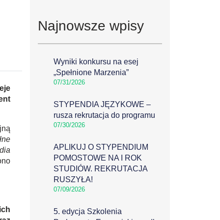
Najnowsze wpisy
Wyniki konkursu na esej
„Spełnione Marzenia”
07/31/2026
eje
ent
STYPENDIA JĘZYKOWE –
rusza rekrutacja do programu
07/30/2026
jną
łne
APLIKUJ O STYPENDIUM
dia
POMOSTOWE NA I ROK
ono
STUDIÓW. REKRUTACJA
RUSZYŁA!
07/09/2026
ich
5. edycja Szkolenia