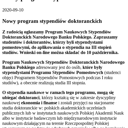
2020-09-10
Nowy program stypendiów doktoranckich
Z radością ogłaszamy Program Naukowych Stypendiów
Doktoranckich Narodowego Banku Polskiego. Zapraszamy
studentów i doktorantów, którzy byli stypendystami
pomostowymi, do aplikowania o stypendia na III stopień
studiów. Wnioski on-line można składać do 10 października.
Program Naukowych Stypendiów Doktoranckich Narodowego
Banku Polskiego
adresowany jest do osób,
które były
stypendystami Programu Stypendiów Pomostowych
(studenci
objęci Programem Stypendiów Pomostowych podczas I roku
studiów), a obecnie realizują studia III stopnia.
O stypendia naukowe w ramach tego programu, mogą się
ubiegać doktoranci
, którzy kształcą się w zakresie dyscypliny
naukowej
ekonomia i finanse
i zostali przyjęci na stacjonarne
studia doktoranckie w: polskich akademickich uczelniach
publicznych lub w instytutach naukowych Polskiej Akademii Nauk
albo w instytucie badawczym lub międzynarodowym instytucie
naukowym działającym na terenie Rzeczpospolitej Polskiej