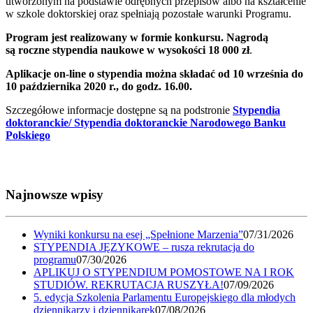
utworzonym na podstawie odrębnych przepisów albo na kształcenie
w szkole doktorskiej oraz spełniają pozostałe warunki Programu.
Program jest realizowany w formie konkursu. Nagrodą
są roczne stypendia naukowe w wysokości 18 000 zł
.
Aplikacje on-line o stypendia można składać od 10 września do
10 października 2020 r., do godz. 16.00.
Szczegółowe informacje dostępne są na podstronie
Stypendia
doktoranckie/ Stypendia doktoranckie Narodowego Banku
Polskiego
Najnowsze wpisy
Wyniki konkursu na esej „Spełnione Marzenia”
07/31/2026
STYPENDIA JĘZYKOWE – rusza rekrutacja do
programu
07/30/2026
APLIKUJ O STYPENDIUM POMOSTOWE NA I ROK
STUDIÓW. REKRUTACJA RUSZYŁA!
07/09/2026
5. edycja Szkolenia Parlamentu Europejskiego dla młodych
dziennikarzy i dziennikarek
07/08/2026