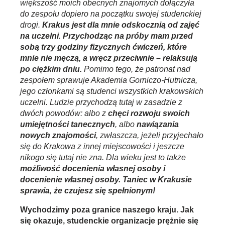
większość moich obecnych znajomych dołączyła
do zespołu dopiero na początku swojej studenckiej
drogi.
Krakus jest dla mnie odskocznią od zajęć
na uczelni. Przychodząc na próby mam przed
sobą trzy godziny fizycznych ćwiczeń, które
mnie nie męczą, a wręcz przeciwnie – relaksują
po ciężkim dniu.
Pomimo tego, że patronat nad
zespołem sprawuje Akademia Gorniczo-Hutnicza,
jego członkami są studenci wszystkich krakowskich
uczelni. Ludzie przychodzą tutaj w zasadzie z
dwóch powodów: albo z
chęci rozwoju swoich
umiejętności tanecznych
, albo
nawiązania
nowych znajomości
, zwłaszcza, jeżeli przyjechało
się do Krakowa z innej miejscowości i jeszcze
nikogo się tutaj nie zna. Dla wieku jest to także
możliwość docenienia własnej osoby i
docenienie własnej osoby. Taniec w Krakusie
sprawia, że czujesz się spełnionym!
Wychodzimy poza granice naszego kraju. Jak
się okazuje, studenckie organizacje prężnie się