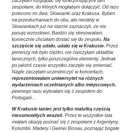
zaczęłam rozglądać się funkcjonującymi tam
zespołami, do których mogłabym dołączyć. Od razu
polecono mi dwa: Słowianki oraz Krakusa. Byłam
na przesłuchaniach do obu, ale niestety w
Słowiankach już na starcie zaznaczyli, że nie
pasuję wzrostowo
.
Bardzo się stresowałam,
koniecznie chciałam dostać się do zespołu.
Na
szczęście się udało, udało się w Krakusie.
Przez
pierwszy rok było ciężko, nie ćwiczyłam układów
tanecznych, tylko poszczególne elementy. Jednak
po jakimś czasie wszystko zaczęło się zmieniać.
Nagle zaczęłam uczestniczyć w koncertach,
reprezentowałam uniwersytet na różnych
wydarzeniach uczelnianych albo miejscowych,
pewnego razu wybrałam się z zespołem do
Portugalii…
W Krakusie taniec jest tylko malutką częścią
niesamowitych wrażeń.
Przez te wszystkie lata
miałam okazję poznać się z zespołami z Argentyny,
Kolumbii, Madery i Gwinei Bissau, poznając bogate