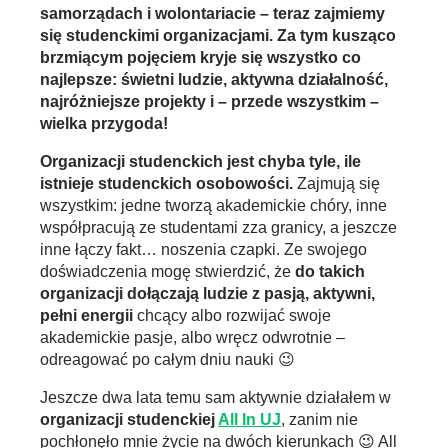
samorządach i wolontariacie – teraz zajmiemy
się studenckimi organizacjami. Za tym kusząco
brzmiącym pojęciem kryje się wszystko co
najlepsze: świetni ludzie, aktywna działalność,
najróżniejsze projekty i – przede wszystkim –
wielka przygoda!
Organizacji studenckich jest chyba tyle, ile
istnieje studenckich osobowości.
Zajmują się
wszystkim: jedne tworzą akademickie chóry, inne
współpracują ze studentami zza granicy, a jeszcze
inne łączy fakt… noszenia czapki. Ze swojego
doświadczenia mogę stwierdzić, że
do takich
organizacji dołączają ludzie z pasją, aktywni,
pełni energii
chcący albo rozwijać swoje
akademickie pasje, albo wręcz odwrotnie –
odreagować po całym dniu nauki 😉
Jeszcze dwa lata temu sam aktywnie działałem w
organizacji studenckiej
All In UJ
, zanim nie
pochłonęło mnie życie na dwóch kierunkach 😉 All