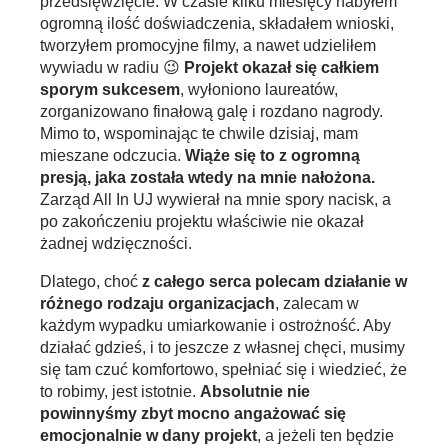
przedsięwzięcie. W czasie kilku miesięcy nabyłem
ogromną ilość doświadczenia, składałem wnioski,
tworzyłem promocyjne filmy, a nawet udzieliłem
wywiadu w radiu 😉
Projekt okazał się całkiem
sporym sukcesem
, wyłoniono laureatów,
zorganizowano finałową galę i rozdano nagrody.
Mimo to, wspominając te chwile dzisiaj, mam
mieszane odczucia.
Wiąże się to z ogromną
presją, jaka została wtedy na mnie nałożona.
Zarząd All In UJ wywierał na mnie spory nacisk, a
po zakończeniu projektu właściwie nie okazał
żadnej wdzięczności.
Dlatego, choć
z całego serca polecam działanie w
różnego rodzaju organizacjach
, zalecam w
każdym wypadku umiarkowanie i ostrożność. Aby
działać gdzieś, i to jeszcze z własnej chęci, musimy
się tam czuć komfortowo, spełniać się i wiedzieć, że
to robimy, jest istotnie.
Absolutnie nie
powinnyśmy zbyt mocno angażować się
emocjonalnie w dany projekt
, a jeżeli ten będzie