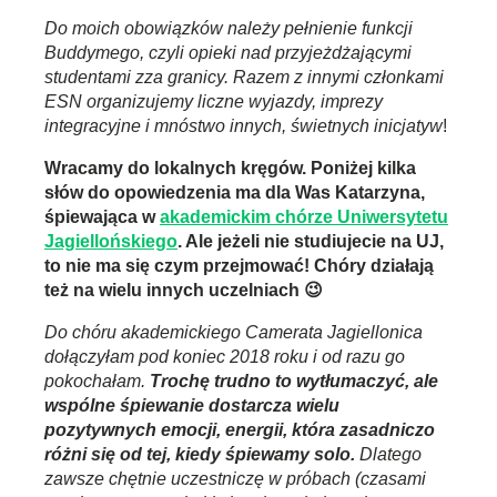
Do moich obowiązków należy pełnienie funkcji
Buddymego, czyli opieki nad przyjeżdżającymi
studentami zza granicy. Razem z innymi członkami
ESN organizujemy liczne wyjazdy, imprezy
integracyjne i mnóstwo innych, świetnych inicjatyw
!
Wracamy do lokalnych kręgów. Poniżej kilka
słów do opowiedzenia ma dla Was Katarzyna,
śpiewająca w
akademickim chórze Uniwersytetu
Jagiellońskiego
. Ale jeżeli nie studiujecie na UJ,
to nie ma się czym przejmować! Chóry działają
też na wielu innych uczelniach 😉
Do chóru akademickiego Camerata Jagiellonica
dołączyłam pod koniec 2018 roku i od razu go
pokochałam.
Trochę trudno to wytłumaczyć, ale
wspólne śpiewanie dostarcza wielu
pozytywnych emocji, energii, która zasadniczo
różni się od tej, kiedy śpiewamy solo.
Dlatego
zawsze chętnie uczestniczę w próbach (czasami