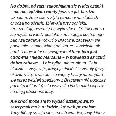
No dobra, od razu zakochałam się w idei czapki
– ale nie sądziłam wtedy jeszcze jak bardzo.
Uznałam, że to coś w stylu harcerzy na studiach –
chodzą po górach, śpiewają przy ognisku,
reprezentują uczelnię na wyjazdach. Oj, jak bardzo
się myliłam! Kiedy dostałam od mojego kochanego
papy za zadanie mówić o Bractwie, zaczęłam się
poważnie zastanawiać nad tym, co właściwie tak
bardzo mnie tutaj przyciągnęło.
Atmosfera jest
cudowna i niepowtarzalna – w powietrzu aż czuć
dobrą zabawę… i nie tylko, ale to nie to.
Cała
otoczka – zwyczaje, tradycje, łacińskie zwroty (przy
okazji, wciąż uważam, że więcej łaciny nauczyłam
się przez tydzień spędzony z Bractwem nić podczas
pół roku lektoratu) – to wszystko także miało wpływ
na moją obecność tutaj.
Ale choć może się to wydać sztampowe, to
zatrzymali mnie tu ludzie, których poznałam.
Tacy, którzy śmieją się z moich wpadek, tacy, którzy