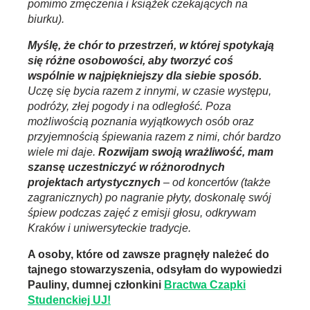
pomimo zmęczenia i książek czekających na
biurku).
Myślę, że chór to przestrzeń, w której spotykają
się różne osobowości, aby tworzyć coś
wspólnie w najpiękniejszy dla siebie sposób.
Uczę się bycia razem z innymi, w czasie występu,
podróży, złej pogody i na odległość. Poza
możliwością poznania wyjątkowych osób oraz
przyjemnością śpiewania razem z nimi, chór bardzo
wiele mi daje.
Rozwijam swoją wrażliwość, mam
szansę uczestniczyć w różnorodnych
projektach artystycznych
–
od koncertów (także
zagranicznych) po nagranie płyty, doskonalę swój
śpiew podczas zajęć z emisji głosu, odkrywam
Kraków i uniwersyteckie tradycje.
A osoby, które od zawsze pragnęły należeć do
tajnego stowarzyszenia, odsyłam do wypowiedzi
Pauliny, dumnej członkini
Bractwa Czapki
Studenckiej UJ!