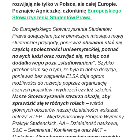
rozwijają nie tylko w Polsce, ale całej Europie.
Poznajcie Agnieszkę, członkinię
Europejskiego
Stowarzyszenia Studentów Prawa
.
Do Europejskiego Stowarzyszenia Studentów
Prawa dołączyłam już w pierwszym miesiącu mojej
studenckiej przygody, ponieważ
chciałam stać się
częścią społeczności uniwersyteckiej, poznać
nowych ludzi oraz rozwijać się, robiąc coś
dodatkowego poza „studiowaniem”.
Szybko
przekonałam się o tym, że była to dobra decyzja,
ponieważ bez wątpienia ELSA daje ogrom
możliwości do rozwoju poprzez organizację
licznych projektów i wydarzeń czy też szkoleń.
Nasze Stowarzyszenie stwarza okazję, aby
sprawdzić się w różnych rolach
– wśród
głównych obszarów naszej działalności wskazać
należy: STEP – Międzynarodowy Progam Wymiany
Praktyk Studenckich, AA – Działalność naukowa,
S&C – Seminaria i Konferencje oraz MKT –
Marketing.
Nieustannie powstają nowe projekty,