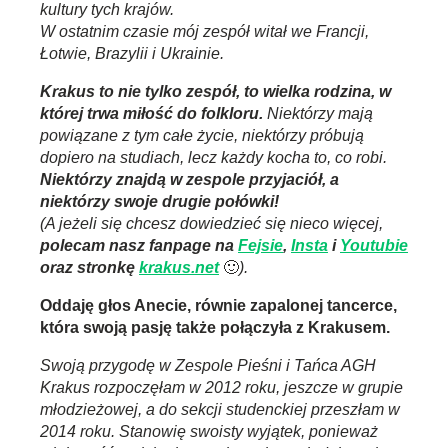
kultury tych krajów.
W ostatnim czasie mój zespół witał we Francji,
Łotwie, Brazylii i Ukrainie.
Krakus to nie tylko zespół, to wielka rodzina, w
której trwa miłość do folkloru.
Niektórzy mają
powiązane z tym całe życie, niektórzy próbują
dopiero na studiach, lecz każdy kocha to, co robi.
Niektórzy znajdą w zespole przyjaciół, a
niektórzy swoje drugie połówki!
(A jeżeli się chcesz dowiedzieć się nieco więcej,
polecam nasz fanpage na
Fejsie
,
Insta
i
Youtubie
oraz stronkę
krakus.net
🙂
).
Oddaję głos Anecie, równie zapalonej tancerce,
która swoją pasję także połączyła z Krakusem.
Swoją przygodę w Zespole Pieśni i Tańca AGH
Krakus rozpoczęłam w 2012 roku, jeszcze w grupie
młodzieżowej, a do sekcji studenckiej przeszłam w
2014 roku. Stanowię swoisty wyjątek, ponieważ