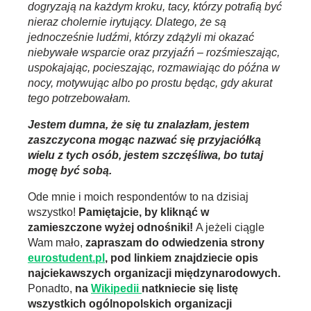
dogryzają na każdym kroku, tacy, którzy potrafią być
nieraz cholernie irytujący. Dlatego, że są
jednocześnie ludźmi, którzy zdążyli mi okazać
niebywałe wsparcie oraz przyjaźń – rozśmieszając,
uspokajając, pocieszając, rozmawiając do późna w
nocy, motywując albo po prostu będąc, gdy akurat
tego potrzebowałam.
Jestem dumna, że się tu znalazłam, jestem
zaszczycona mogąc nazwać się przyjaciółką
wielu z tych osób, jestem szczęśliwa, bo tutaj
mogę być sobą.
Ode mnie i moich respondentów to na dzisiaj
wszystko!
Pamiętajcie, by kliknąć w
zamieszczone wyżej odnośniki!
A jeżeli ciągle
Wam mało,
zapraszam do odwiedzenia strony
eurostudent.pl
, pod linkiem znajdziecie opis
najciekawszych organizacji międzynarodowych.
Ponadto,
na
Wikipedii
natkniecie się listę
wszystkich ogólnopolskich organizacji