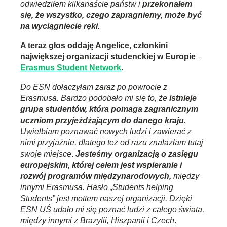
odwiedziłem kilkanaście państw i
przekonałem
się, że wszystko, czego zapragniemy, może być
na wyciągniecie ręki.
A teraz głos oddaję Angelice, członkini
największej organizacji studenckiej w Europie
–
Erasmus Student Network
.
Do ESN dołączyłam zaraz po powrocie z
Erasmusa. Bardzo podobało mi się to, że
istnieje
grupa studentów, która pomaga zagranicznym
uczniom przyjeżdżającym do danego kraju.
Uwielbiam poznawać nowych ludzi i zawierać z
nimi przyjaźnie, dlatego też od razu znalazłam tutaj
swoje miejsce
.
Jesteśmy organizacją o zasięgu
europejskim, której celem jest wspieranie i
rozwój programów międzynarodowych,
między
innymi Erasmusa. Hasło „Students helping
Students” jest mottem naszej organizacji. Dzięki
ESN UŚ udało mi się poznać ludzi z całego świata,
między innymi z Brazylii, Hiszpanii i Czech
.