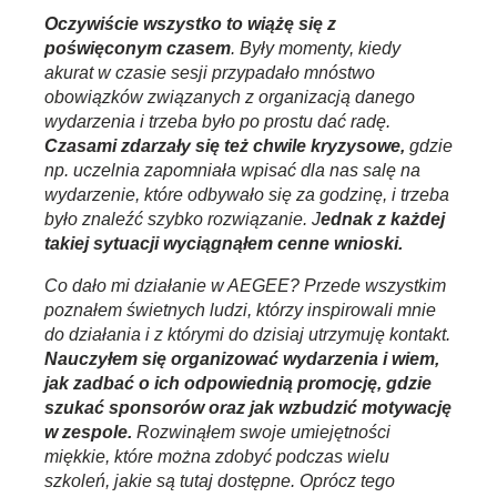
Oczywiście wszystko to wiążę się z
poświęconym czasem
. Były momenty, kiedy
akurat w czasie sesji przypadało mnóstwo
obowiązków związanych z organizacją danego
wydarzenia i trzeba było po prostu dać radę.
Czasami zdarzały się też chwile kryzysowe,
gdzie
np. uczelnia zapomniała wpisać dla nas salę na
wydarzenie, które odbywało się za godzinę, i trzeba
było znaleźć szybko rozwiązanie. J
ednak z każdej
takiej sytuacji wyciągnąłem cenne wnioski.
Co dało mi działanie w AEGEE? Przede wszystkim
poznałem świetnych ludzi, którzy inspirowali mnie
do działania i z którymi do dzisiaj utrzymuję kontakt.
Nauczyłem się organizować wydarzenia i wiem,
jak zadbać o ich odpowiednią promocję, gdzie
szukać sponsorów oraz jak wzbudzić motywację
w zespole.
Rozwinąłem swoje umiejętności
miękkie, które można zdobyć podczas wielu
szkoleń, jakie są tutaj dostępne. Oprócz tego