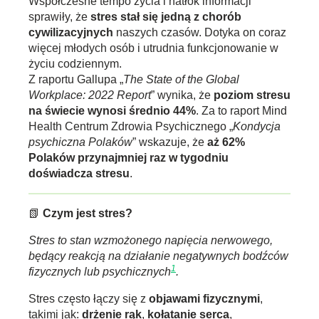
Współczesne tempo życia i natłok informacji
sprawiły, że
stres stał się jedną z chorób
cywilizacyjnych
naszych czasów. Dotyka on coraz
więcej młodych osób i utrudnia funkcjonowanie w
życiu codziennym.
Z raportu Gallupa „
The State of the Global
Workplace: 2022 Report
” wynika, że
poziom stresu
na świecie wynosi średnio 44%
. Za to raport Mind
Health Centrum Zdrowia Psychicznego
„
Kondycja
psychiczna Polaków
” wskazuje, że
aż 62%
Polaków przynajmniej raz w tygodniu
doświadcza stresu
.
📗
Czym jest stres?
Stres to stan wzmożonego napięcia nerwowego,
będący reakcją na działanie negatywnych bodźców
1
fizycznych lub psychicznych
.
Stres często łączy się z
objawami fizycznymi
,
takimi jak:
drżenie rąk
,
kołatanie serca
,