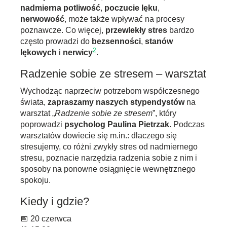
nadmierna potliwość
,
poczucie lęku
,
nerwowość
, może także wpływać na procesy
poznawcze. Co więcej,
przewlekły stres
bardzo
często prowadzi do
bezsenności
,
stanów
2
lękowych
i
nerwicy
.
Radzenie sobie ze stresem – warsztat
Wychodząc naprzeciw potrzebom współczesnego
świata,
zapraszamy naszych stypendystów
na
warsztat „
Radzenie sobie ze stresem
”, który
poprowadzi
psycholog Paulina Pietrzak
. Podczas
warsztatów dowiecie się m.in.: dlaczego się
stresujemy, co różni zwykły stres od nadmiernego
stresu, poznacie narzędzia radzenia sobie z nim i
sposoby na ponowne osiągnięcie wewnętrznego
spokoju.
Kiedy i gdzie?
📅 20 czerwca