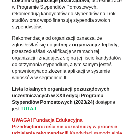
Lokalne organizacje pozarządowe,
uczestniczące
w Programie Stypendiów Pomostowych
,
rekomendują kandydatów do stypendiów na I rok
studiów oraz współfinansują stypendia swoich
stypendystów.
Rekomendacja od organizacji oznacza, że
zgłosiłeś/łaś się do
jednej z organizacji z tej listy
,
przeszedłeś/łaś kwalifikację w ramach tej
organizacji i znajdujesz się na jej liście kandydatów
do otrzymania stypendium, a tym samym jesteś
uprawniony/a do złożenia aplikacji w systemie
wniosków w segmencie II.
Lista lokalnych organizacji pozarządowych
uczestniczących w XXII edycji Programu
Stypendiów Pomostowych (2023/24)
dostępna
jest
TUTAJ
UWAGA!
Fundacja Edukacyjna
Przedsiębiorczości nie uczestniczy w procesie
udzielania rekomendacji!
Kandydaci samodzielnie