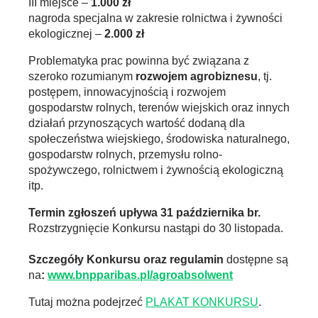
III miejsce –
1.000 zł
nagroda specjalna w zakresie rolnictwa i żywności
ekologicznej –
2.000 zł
Problematyka prac powinna być związana z
szeroko rozumianym
rozwojem agrobiznesu
, tj.
postępem, innowacyjnością i rozwojem
gospodarstw rolnych, terenów wiejskich oraz innych
działań przynoszących wartość dodaną dla
społeczeństwa wiejskiego, środowiska naturalnego,
gospodarstw rolnych, przemysłu rolno-
spożywczego, rolnictwem i żywnością ekologiczną
itp.
Termin zgłoszeń upływa 31 października br.
Rozstrzygnięcie Konkursu nastąpi do 30 listopada.
Szczegóły Konkursu oraz regulamin
dostępne są
na
:
www.bnpparibas.pl/agroabsolwent
Tutaj można podejrzeć
PLAKAT KONKURSU
.