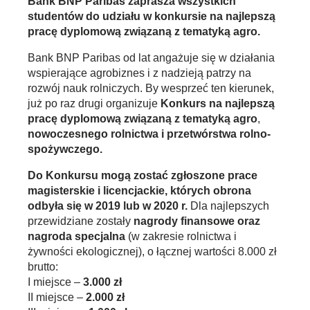
Bank BNP Paribas zaprasza wszystkich
studentów do udziału w konkursie na najlepszą
pracę dyplomową związaną z tematyką agro.
Bank BNP Paribas od lat angażuje się w działania
wspierające agrobiznes i z nadzieją patrzy na
rozwój nauk rolniczych. By wesprzeć ten kierunek,
już po raz drugi organizuje
Konkurs na najlepszą
pracę dyplomową związaną z tematyką agro
,
nowoczesnego rolnictwa i przetwórstwa rolno-
spożywczego.
Do Konkursu mogą zostać zgłoszone prace
magisterskie i licencjackie, których obrona
odbyła się w 2019 lub w 2020 r.
Dla najlepszych
przewidziane zostały
nagrody finansowe oraz
nagroda specjalna
(w zakresie rolnictwa i
żywności ekologicznej), o łącznej wartości 8.000 zł
brutto:
I miejsce –
3.000 zł
II miejsce –
2.000 zł