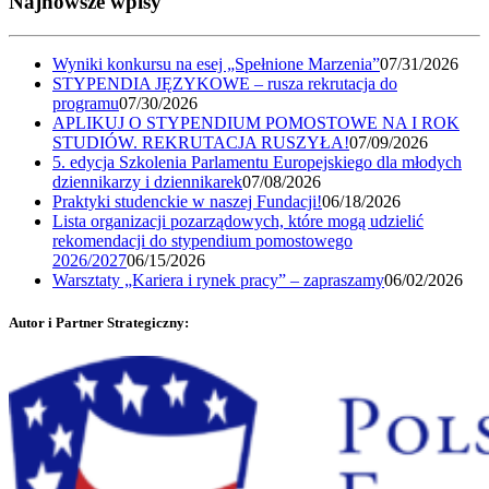
Najnowsze wpisy
Wyniki konkursu na esej „Spełnione Marzenia”
07/31/2026
STYPENDIA JĘZYKOWE – rusza rekrutacja do
programu
07/30/2026
APLIKUJ O STYPENDIUM POMOSTOWE NA I ROK
STUDIÓW. REKRUTACJA RUSZYŁA!
07/09/2026
5. edycja Szkolenia Parlamentu Europejskiego dla młodych
dziennikarzy i dziennikarek
07/08/2026
Praktyki studenckie w naszej Fundacji!
06/18/2026
Lista organizacji pozarządowych, które mogą udzielić
rekomendacji do stypendium pomostowego
2026/2027
06/15/2026
Warsztaty „Kariera i rynek pracy” – zapraszamy
06/02/2026
Autor i Partner Strategiczny: