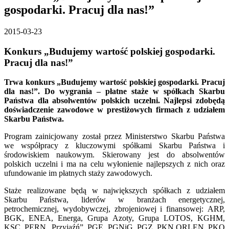
gospodarki. Pracuj dla nas!”
2015-03-23
Konkurs „Budujemy wartość polskiej gospodarki.
Pracuj dla nas!”
Trwa konkurs „Budujemy wartość polskiej gospodarki. Pracuj
dla nas!”. Do wygrania – płatne staże w spółkach Skarbu
Państwa dla absolwentów polskich uczelni. Najlepsi zdobędą
doświadczenie zawodowe w prestiżowych firmach z udziałem
Skarbu Państwa.
Program zainicjowany został przez Ministerstwo Skarbu Państwa
we współpracy z kluczowymi spółkami Skarbu Państwa i
środowiskiem naukowym. Skierowany jest do absolwentów
polskich uczelni i ma na celu wyłonienie najlepszych z nich oraz
ufundowanie im płatnych staży zawodowych.
Staże realizowane będą w największych spółkach z udziałem
Skarbu Państwa, liderów w branżach energetycznej,
petrochemicznej, wydobywczej, zbrojeniowej i finansowej: ARP,
BGK, ENEA, Energa, Grupa Azoty, Grupa LOTOS, KGHM,
KSC, PERN „Przyjaźń”, PGE, PGNiG, PGZ, PKN ORLEN, PKO