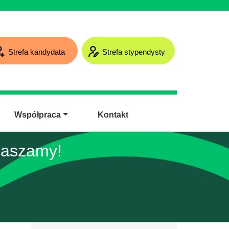
Strefa kandydata
Strefa stypendysty
Współpraca
Kontakt
raszamy!