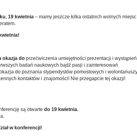
u, 19 kwietnia
– mamy jeszcze kilka ostatnich wolnych miejsc
feratem.
kwietnia!
a okazja do
przećwiczenia umiejętności prezentacji i wystąpień
erwszych badań naukowych bądź pasji i zainteresowań
okazja do poznania stypendystów pomostowych i wolontariusz
nych kontaktów i znajomości! Nie przegapcie tej okazji!
nferencję są otwarte
do 19 kwietnia.
a.
ział w konferencji!