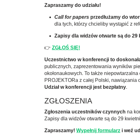
Zapraszamy do udziału!
Call for papers
przedłużamy do wtork
dla tych, którzy chcieliby wystąpić z re
Zapisy dla widzów otwarte są do 29 
👉
ZGŁOŚ SIĘ!
Uczestnictwo w konferencji to doskonał
publicznych, zaprezentowania wyników pi
okołonaukowych. To także niepowtarzalna 
PROJEKTORa z całej Polski, nawiązania cen
Udział w konferencji jest bezpłatny
.
ZGŁOSZENIA
Zgłoszenia uczestników czynnych
na ko
Zapisy dla widzów otwarte są do 29 kwietni
Zapraszamy!
Wypełnij formularz
i weź ud