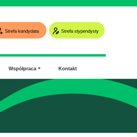
Strefa kandydata
Strefa stypendysty
Współpraca
Kontakt