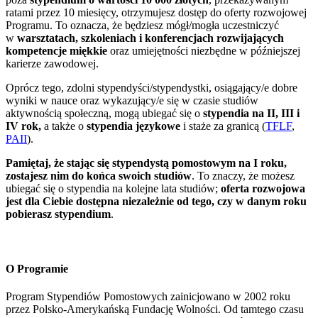
ratami przez 10 miesięcy, otrzymujesz dostęp do oferty rozwojowej
Programu. To oznacza, że będziesz mógł/mogła uczestniczyć
w
warsztatach, szkoleniach i konferencjach rozwijających
kompetencje miękkie
oraz umiejętności niezbędne w późniejszej
karierze zawodowej.
Oprócz tego, zdolni stypendyści/stypendystki, osiągający/e dobre
wyniki w nauce oraz wykazujący/e się w czasie studiów
aktywnością społeczną, mogą ubiegać się o
stypendia na II, III i
IV rok,
a także o
stypendia językowe
i staże za granicą (
TFLF
,
PAII
).
Pamiętaj, że stając się stypendystą pomostowym na I roku,
zostajesz nim do końca swoich studiów
. To znaczy, że możesz
ubiegać się o stypendia na kolejne lata studiów;
oferta rozwojowa
jest dla Ciebie dostępna niezależnie od tego, czy w danym roku
pobierasz stypendium
.
O Programie
Program Stypendiów Pomostowych zainicjowano w 2002 roku
przez Polsko-Amerykańską Fundację Wolności. Od tamtego czasu