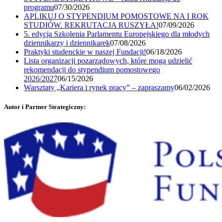
programu
07/30/2026
APLIKUJ O STYPENDIUM POMOSTOWE NA I ROK
STUDIÓW. REKRUTACJA RUSZYŁA!
07/09/2026
5. edycja Szkolenia Parlamentu Europejskiego dla młodych
dziennikarzy i dziennikarek
07/08/2026
Praktyki studenckie w naszej Fundacji!
06/18/2026
Lista organizacji pozarządowych, które mogą udzielić
rekomendacji do stypendium pomostowego
2026/2027
06/15/2026
Warsztaty „Kariera i rynek pracy” – zapraszamy
06/02/2026
Autor i Partner Strategiczny: