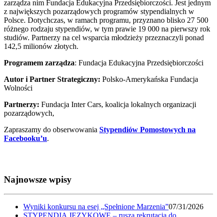
zarządza nim Fundacja Edukacyjna Przedsiębiorczości. Jest jednym
z największych pozarządowych programów stypendialnych w
Polsce. Dotychczas, w ramach programu, przyznano blisko 27 500
różnego rodzaju stypendiów, w tym prawie 19 000 na pierwszy rok
studiów. Partnerzy na cel wsparcia młodzieży przeznaczyli ponad
142,5 milionów złotych.
Programem zarządza
: Fundacja Edukacyjna Przedsiębiorczości
Autor i Partner Strategiczny:
Polsko-Amerykańska Fundacja
Wolności
Partnerzy:
Fundacja Inter Cars, koalicja lokalnych organizacji
pozarządowych,
Zapraszamy do obserwowania
Stypendiów Pomostowych na
Facebooku’u
.
Najnowsze wpisy
Wyniki konkursu na esej „Spełnione Marzenia”
07/31/2026
STYPENDIA JĘZYKOWE – rusza rekrutacja do