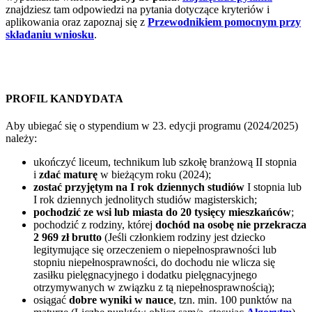
znajdziesz tam odpowiedzi na pytania dotyczące kryteriów i
aplikowania oraz zapoznaj się z
Przewodnikiem pomocnym przy
składaniu wniosku
.
PROFIL KANDYDATA
Aby ubiegać się o stypendium w 23. edycji programu (2024/2025)
należy:
ukończyć liceum, technikum lub szkołę branżową II stopnia
i
zdać maturę
w bieżącym roku (2024);
zostać przyjętym na I rok dziennych studiów
I stopnia lub
I rok dziennych jednolitych studiów magisterskich;
pochodzić ze wsi lub miasta do 20 tysięcy mieszkańców
;
pochodzić z rodziny, której
dochód na osobę nie przekracza
2 969 zł brutto
(Jeśli członkiem rodziny jest dziecko
legitymujące się orzeczeniem o niepełnosprawności lub
stopniu niepełnosprawności, do dochodu nie wlicza się
zasiłku pielęgnacyjnego i dodatku pielęgnacyjnego
otrzymywanych w związku z tą niepełnosprawnością);
osiągać
dobre wyniki w nauce
, tzn. min. 100 punktów na