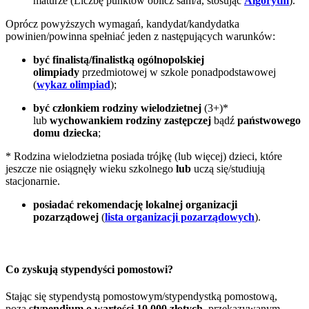
maturze (Liczbę punktów oblicz sam/a, stosując
Algorytm
).
Oprócz powyższych wymagań, kandydat/kandydatka
powinien/powinna spełniać jeden z następujących warunków:
być finalistą/finalistką ogólnopolskiej
olimpiady
przedmiotowej w szkole ponadpodstawowej
(
wykaz olimpiad
);
być członkiem rodziny wielodzietnej
(3+)*
lub
wychowankiem rodziny zastępczej
bądź
państwowego
domu dziecka
;
* Rodzina wielodzietna posiada trójkę (lub więcej) dzieci, które
jeszcze nie osiągnęły wieku szkolnego
lub
uczą się/studiują
stacjonarnie.
posiadać rekomendację lokalnej organizacji
pozarządowej
(
lista organizacji pozarządowych
).
Co zyskują stypendyści pomostowi?
Stając się stypendystą pomostowym/stypendystką pomostową,
poza
stypendium o wartości 10 000 złotych
, przekazywanym