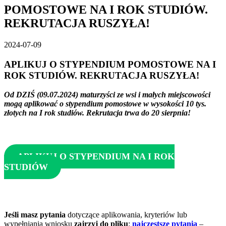
POMOSTOWE NA I ROK STUDIÓW.
REKRUTACJA RUSZYŁA!
2024-07-09
APLIKUJ O STYPENDIUM POMOSTOWE NA I
ROK STUDIÓW. REKRUTACJA RUSZYŁA!
Od DZIŚ (09.07.2024) maturzyści ze wsi i małych miejscowości
mogą aplikować o stypendium pomostowe w wysokości 10 tys.
złotych na I rok studiów.
Rekrutacja trwa do 20 sierpnia!
APLIKUJ O STYPENDIUM NA I ROK
STUDIÓW
Jeśli masz pytania
dotyczące aplikowania, kryteriów lub
wypełniania wniosku
zajrzyj do
pliku
:
najczęstsze pytania
–