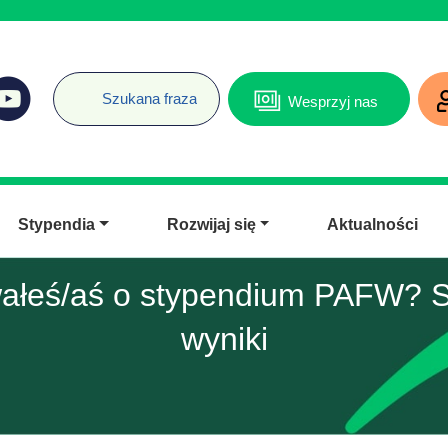
Wesprzyj nas
Stypendia
Rozwijaj się
Aktualności
wałeś/aś o stypendium PAFW? 
wyniki